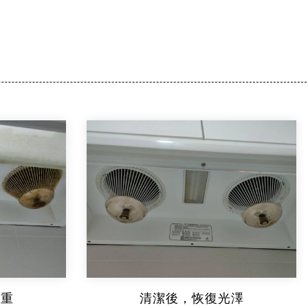
嚴重
清潔後，恢復光澤